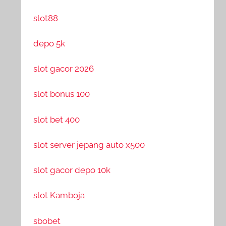
slot88
depo 5k
slot gacor 2026
slot bonus 100
slot bet 400
slot server jepang auto x500
slot gacor depo 10k
slot Kamboja
sbobet